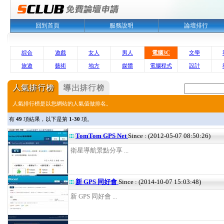
回到首頁
服務說明
論壇排行
綜合
遊戲
女人
男人
電腦3C
文學
旅遊
藝術
地方
媒體
電腦程式
設計
人氣排行榜是以您網站的人氣值做排名。
有
49
項結果，以下是第
1-30
項。
TomTom GPS Net
Since : (2012-05-07 08:50:26)
衛星導航景點分享 ...
新 GPS 同好會
Since : (2014-10-07 15:03:48)
新 GPS 同好會 ...