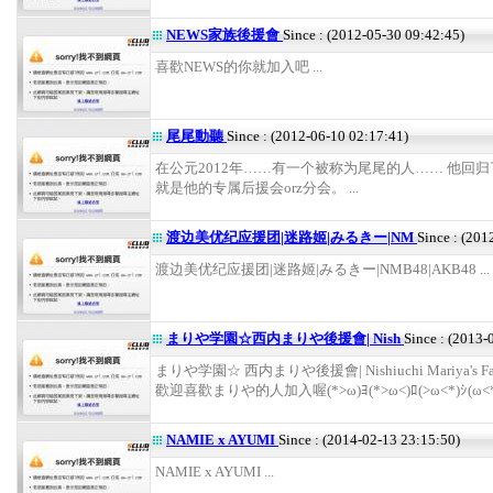
NEWS家族後援會
Since : (2012-05-30 09:42:45)
喜歡NEWS的你就加入吧 ...
尾尾動聽
Since : (2012-06-10 02:17:41)
在公元2012年……有一个被称为尾尾的人…… 他回归
就是他的专属后援会orz分会。 ...
渡边美优纪应援团|迷路姬|みるきー|NM
Since : (201
渡边美优纪应援团|迷路姬|みるきー|NMB48|AKB48 ...
まりや学園☆西内まりや後援會| Nish
Since : (2013-
まりや学園☆ 西内まりや後援會| Nishiuchi Mariya's Fan
歡迎喜歡まりや的人加入喔(*>ω)ﾖ(*>ω<)ﾛ(>ω<*)ｼ(ω<*)ｸ
NAMIE x AYUMI
Since : (2014-02-13 23:15:50)
NAMIE x AYUMI ...