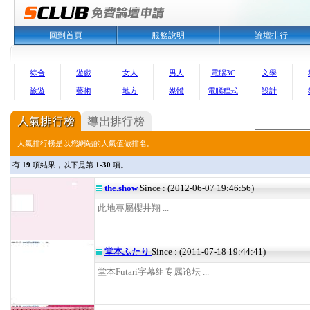
回到首頁
服務說明
論壇排行
綜合
遊戲
女人
男人
電腦3C
文學
旅遊
藝術
地方
媒體
電腦程式
設計
人氣排行榜是以您網站的人氣值做排名。
有
19
項結果，以下是第
1-30
項。
the.show
Since : (2012-06-07 19:46:56)
此地專屬櫻井翔 ...
堂本ふたり
Since : (2011-07-18 19:44:41)
堂本Futari字幕组专属论坛 ...