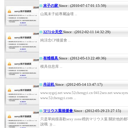
末子の家
Since : (2010-07-17 01:15:59)
山風末子組專屬論壇 ...
3271☆天空
Since : (2012-02-11 14:32:29)
純涼念CP後援會 ...
有维模具
Since : (2012-05-13 22:49:36)
模具信息库 ...
吊运机
Since : (2012-05-14 13:47:17)
www.sygzj.net www.52chengyi.cn 0412seo.net www.syrs
www.52chengyi.com ...
マリウス葉後援會
Since : (2012-05-29 23:27:15)
只是單純很喜歡sexy zone裡的マリウス葉 關於他的
說哦 :)) ...