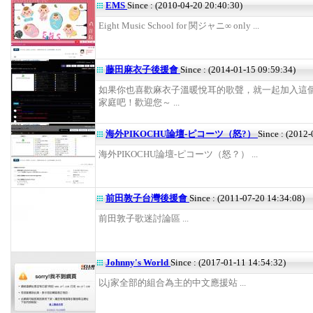
EMS
Since : (2010-04-20 20:40:30)
Eight Music School for 関ジャニ∞ only ...
藤田麻衣子後援會
Since : (2014-01-15 09:59:34)
如果你也喜歡麻衣子溫暖悅耳的歌聲，就一起加入這
家庭吧！歡迎您～ ...
海外PIKOCHU論壇-ピコーツ（怒?）
Since : (2012
海外PIKOCHU論壇-ピコーツ（怒？） ...
前田敦子台灣後援會
Since : (2011-07-20 14:34:08)
前田敦子歌迷討論區 ...
Johnny's World
Since : (2017-01-11 14:54:32)
以j家全部的組合為主的中文應援站 ...