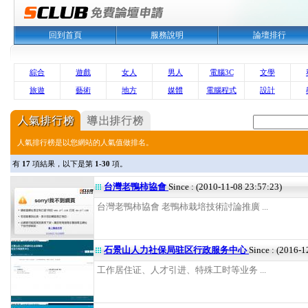
回到首頁
服務說明
論壇排行
綜合
遊戲
女人
男人
電腦3C
文學
旅遊
藝術
地方
媒體
電腦程式
設計
人氣排行榜是以您網站的人氣值做排名。
有
17
項結果，以下是第
1-30
項。
台灣老鴨柿協會
Since : (2010-11-08 23:57:23)
台灣老鴨柿協會 老鴨柿栽培技術討論推廣 ...
石景山人力社保局驻区行政服务中心
Since : (2016-1
工作居住证、人才引进、特殊工时等业务 ...