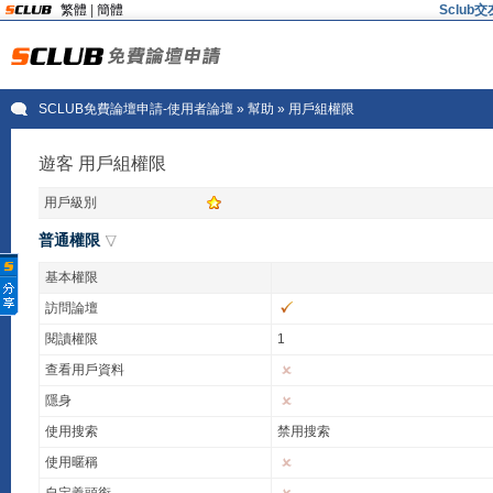
繁體
|
簡體
Sclu
SCLUB免費論壇申請-使用者論壇
» 幫助 » 用戶組權限
遊客 用戶組權限
用戶級別
普通權限
基本權限
訪問論壇
閱讀權限
1
查看用戶資料
隱身
使用搜索
禁用搜索
使用暱稱