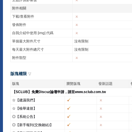
主題評價影響值
附件相關
下載/查看附件
發佈附件
自我介紹中使用 [img] 代碼
單個最大附件尺寸
沒有限制
每天最大附件總尺寸
沒有限制
附件類型
版塊權限
版塊
瀏覽版塊
發新話題
【SCLUB】免費Discuz論壇申請，請至www.sclub.com.tw
☆【建議我們】
☆【檢舉違規】
◎【系統公告】
◎【新手報到(交換鏈結)】