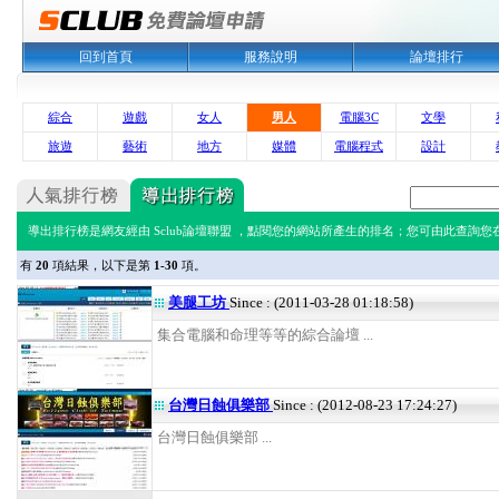
回到首頁
服務說明
論壇排行
綜合
遊戲
女人
男人
電腦3C
文學
旅遊
藝術
地方
媒體
電腦程式
設計
導出排行榜是網友經由 Sclub論壇聯盟 ，點閱您的網站所產生的排名；您可由此查詢您在 
有
20
項結果，以下是第
1-30
項。
美腿工坊
Since : (2011-03-28 01:18:58)
集合電腦和命理等等的綜合論壇 ...
台灣日蝕俱樂部
Since : (2012-08-23 17:24:27)
台灣日蝕俱樂部 ...