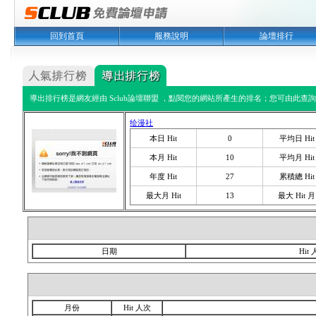
回到首頁
服務說明
論壇排行
導出排行榜是網友經由 Sclub論壇聯盟 ，點閱您的網站所產生的排名；您可由此查詢您
绘漫社
本日 Hit
0
平均日 Hit
本月 Hit
10
平均月 Hit
年度 Hit
27
累積總 Hit
最大月 Hit
13
最大 Hit 月
日期
Hit
月份
Hit 人次