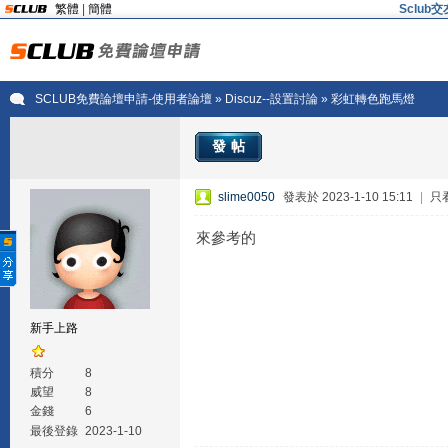
繁體
|
簡體
Sclu
SCLUB免費論壇申請-使用者論壇
»
Discuz--設置討論
» 彩虹轉色跑馬燈
發帖
slime0050
發表於 2023-1-10 15:11
|
只
來參考的
新手上路
積分
8
威望
8
金錢
6
最後登錄
2023-1-10